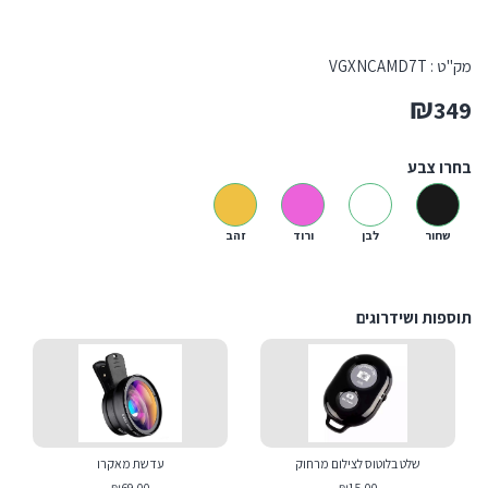
מק"ט :
VGXNCAMD7T
₪
349
בחרו צבע
שחור
לבן
ורוד
זהב
תוספות ושידרוגים
שלט בלוטוס לצילום מרחוק
עדשת מאקרו
₪69.00
₪15.00