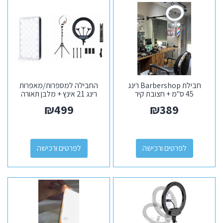
חבילת Barbershop רינג
החבילה למספרות/מאפרות
45 ס"מ + חצובת קיר
רינג 21 אינץ + מלבן תאורה
נייד
₪
499
₪
389
לפרטים ורכישה
לפרטים ורכישה