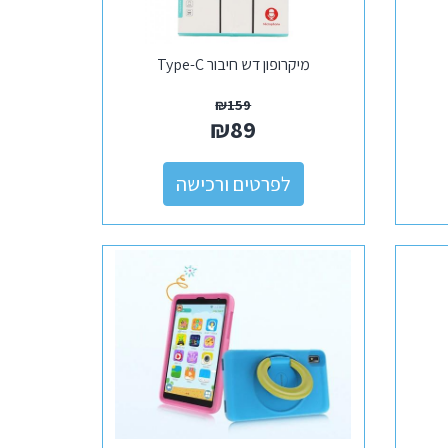
מיקרופון דש חיבור Type-C
₪
159
₪
89
לפרטים ורכישה