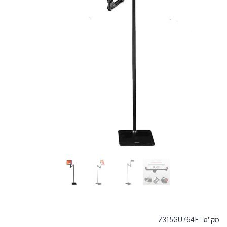
מק"ט :
Z315GU764E