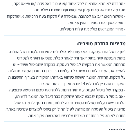
• החברה לא תהא אחראית לכל איחור ו/או עיכוב באספקה ו/או אי-אספקה,
שנגרמה כתוצאה מכוח עליון ו/או מאירועים שאינם בשליטתה.
• משלוח המוצר יבוצע לכתובת שנמסרה ע"י הלקוח בעת הרכישה, או שהלקוח
רשאי לאסוף את המוצר באופן עצמאי.
• מחיר המוצר אינו כולל את עלות המשלוח.
מדיניות החזרת מוצרים:
ניתן לבטל את העסקה באמצעות פניה טלפונית לשירות הלקוחות של החנות.
ביטול העסקה יהיה בתוקף אך ורק לאחר קבלת פקס או דואר אלקטרוני
מהחנות המאשר את הבקשה לביטול העסקה. במקרה שהביטול אושר – יש
להשיב את המוצר לחנות כאשר כל העלויות הכרוכות בהחזרת המוצר תחולנה
על הלקוח. החזרת המוצר תיעשה כשהוא באריזתו המקורית בצירוף החשבונית
המקורית ושעדיין לא חלפו 14 יום מתאריך רכישת המוצר.
• במקרה של ביטול העסקה, תחזיר החנות ללקוח את סכום הרכישה שבוצעה.
• אם ביטול העסקה יתבצע לאחר שהלקוח כבר קיבל את המוצר לרשותו,
הלקוח יישא בעלות משלוח המוצר חזרה לחנות, זאת בנוסף לדמי הביטול.
מדיניות ביטול העסקה המפורטת לעיל תחול רק ביחס למוצרים שנרכשו באתר.
החנות לא תטפל בהחזרת מוצרים שנרכשו באמצעות מקור אחר.
תגובות: