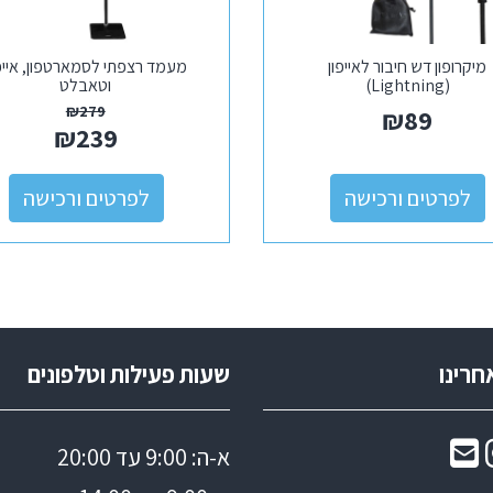
מיקרופון דש חיבור לאייפון
מעמד רצפתי לסמארטפון, איי
(Lightning)
וטאבלט
₪
279
₪
89
₪
239
לפרטים ורכישה
לפרטים ורכישה
חרינו
שעות פעילות וטלפונים
א-ה: 9:00 עד 20:00