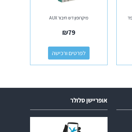
פד
מיקרופון דש חיבור AUX
₪
79
לפרטים ורכישה
אופריישן סלולר