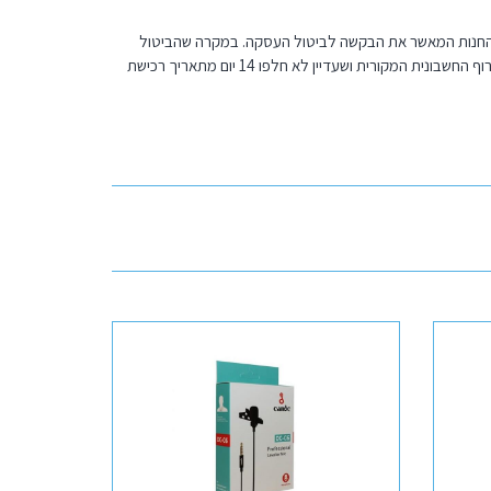
 מהחנות המאשר את הבקשה לביטול העסקה. במקרה שהביטול
אושר – יש להשיב את המוצר לחנות כאשר כל העלויות הכרוכות בהחזרת המוצר תחולנה על הלקוח. החזרת המוצר תיעשה כשהוא באריזתו המקורית בצירוף החשבונית המקורית ושעדיין לא חלפו 14 יום מתאריך רכישת