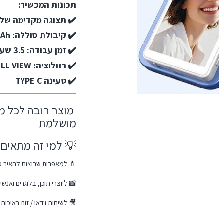
תכונות המכשיר:
✔️
תצוגה מקדימה של 
✔️
קיבולת סוללה: 1800mAh
✔️ זמן עבודה: 3.5 שעות
✔️ רזולוציה: 1136X640 IPS FULL VIEW
✔️ טעינה TYPE C
מוצר חובה לכל מי
מושלמת
💡 למי זה מתאים?
💄 למאפרות שרוצות להאיר כ
📸 ליוצרי תוכן, בלוגרים ואנש
🎥 לשיחות וידאו / זום באיכו