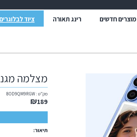
מוצרים חדשים
רינג תאורה
ציוד לבלוגרים
מצלמה מגנט
מק"ט :
8OD9QM9RGW
₪
189
תיאור: